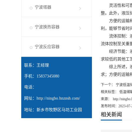
灵活性和可靠性
宁波塔器
整。此外，液压
方便的运输和安
宁波换热容器
利，能够节省时
流体控制：液压
流体控制至关重
宁波反应容器
经济节能：液压
求较低的其他工
联系：王经理
综上所述，液压
求；方便的运输
手机：15837345080
下一个：
宁波低温
电话：
相关标签： 低温储
网址：
http://ningbo.hnznsh.com/
来源：
http://ningbo
发布时间：2023-07-
地址：新乡市牧野区马坊工业园
相关新闻