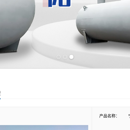
Previous slide
Next slide
罐
产品名称：