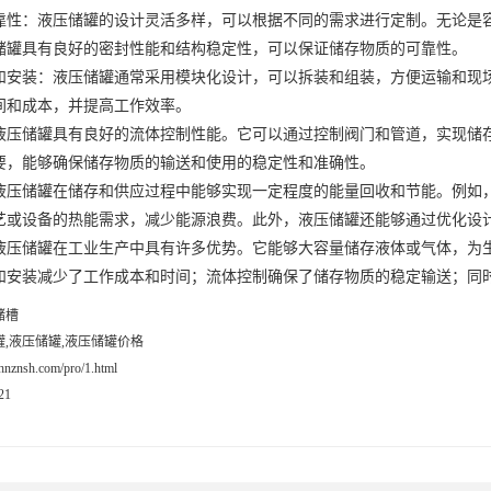
：液压储罐的设计灵活多样，可以根据不同的需求进行定制。无论是容
储罐具有良好的密封性能和结构稳定性，可以保证储存物质的可靠性。
装：液压储罐通常采用模块化设计，可以拆装和组装，方便运输和现场
间和成本，并提高工作效率。
储罐具有良好的流体控制性能。它可以通过控制阀门和管道，实现储存
要，能够确保储存物质的输送和使用的稳定性和准确性。
储罐在储存和供应过程中能够实现一定程度的能量回收和节能。例如，
艺或设备的热能需求，减少能源浪费。此外，液压储罐还能够通过优化设
储罐在工业生产中具有许多优势。它能够大容量储存液体或气体，为生
和安装减少了工作成本和时间；流体控制确保了储存物质的稳定输送；同
储槽
罐,液压储罐,液压储罐价格
.hnznsh.com/pro/1.html
21